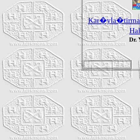
Kar�yla�tirma
Ha
Dr.