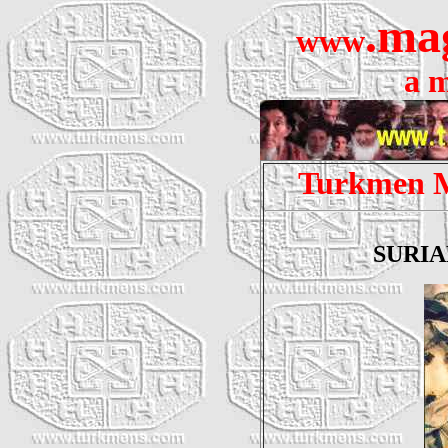
.
ma
www
a
m
Turkmen
M
SURI